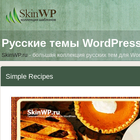
Русские темы WordPres
SkinWP.ru
- большая коллекция русских тем для Wo
Simple Recipes