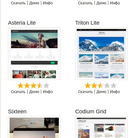
Скачать
|
Демо
|
Инфо
Скачать
|
Демо
|
Инфо
Asteria Lite
Triton Lite
Скачать
|
Демо
|
Инфо
Скачать
|
Демо
|
Инфо
Sixteen
Codium Grid