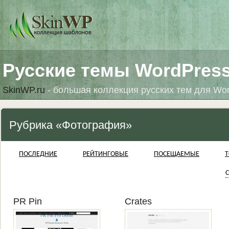
Русские темы WordPres
SkinWP.ru
- большая коллекция русских тем для Wo
Рубрика «Фотография»
ПОСЛЕДНИЕ
РЕЙТИНГОВЫЕ
ПОСЕЩАЕМЫЕ
Т
С
PR Pin
Crates