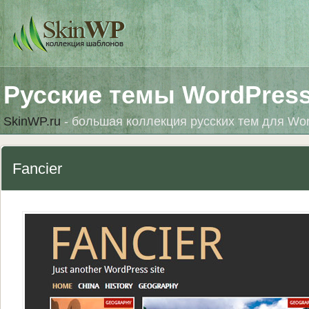
Русские темы WordPres
SkinWP.ru
- большая коллекция русских тем для Wo
Fancier