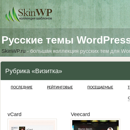
Русские темы WordPres
SkinWP.ru
- большая коллекция русских тем для Wo
Рубрика «Визитка»
ПОСЛЕДНИЕ
РЕЙТИНГОВЫЕ
ПОСЕЩАЕМЫЕ
Т
С
vCard
Veecard