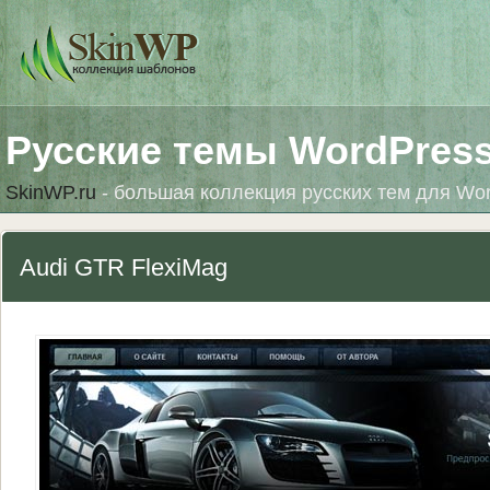
Русские темы WordPres
SkinWP.ru
- большая коллекция русских тем для Wo
Audi GTR FlexiMag