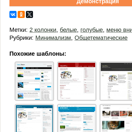
Демонстрация
Метки:
2 колонки
,
белые
,
голубые
,
меню вни
Рубрики:
Минимализм
,
Общетематические
Похожие шаблоны: