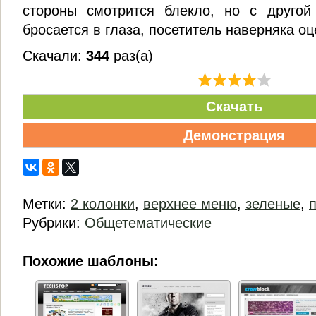
стороны смотрится блекло, но с друго
бросается в глаза, посетитель наверняка оц
Скачали:
344
раз(а)
Скачать
Демонстрация
Метки:
2 колонки
,
верхнее меню
,
зеленые
,
Рубрики:
Общетематические
Похожие шаблоны: