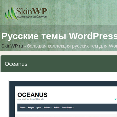
Русские темы WordPres
SkinWP.ru
- большая коллекция русских тем для Wo
Oceanus