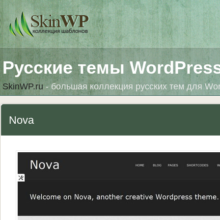
Русские темы WordPres
SkinWP.ru
- большая коллекция русских тем для Wo
Nova