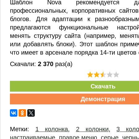
Шаблон Nova рекомендуется д
профессиональных, корпоративных сайтов
блогов. Для адаптации к разнообразны
предлагаются функциональные настро
менять структуру сайта (например, менят
или добавлять блоки). Этот шаблон приме
что имеет в арсенале порядка 14-ти цвето
Скачали:
2 370
раз(а)
Скачать
Демонстрация
Метки:
1 колонка
,
2 колонки
,
3 коло
настраиваемые
,
правое меню
,
серые
,
черн