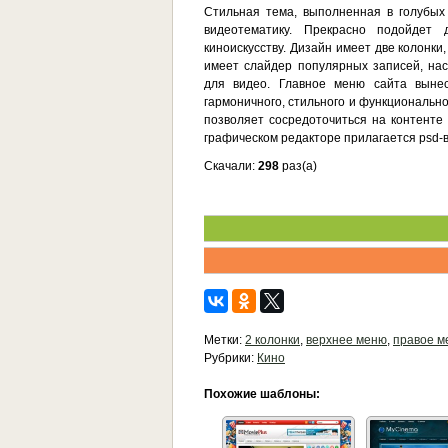
Стильная тема, выполненная в голубых
видеотематику. Прекрасно подойдет 
киноискусству. Дизайн имеет две колонки
имеет слайдер популярных записей, на
для видео. Главное меню сайта выне
гармоничного, стильного и функционально
позволяет сосредоточиться на контенте 
графическом редакторе прилагается psd-
Скачали:
298
раз(а)
Метки:
2 колонки
,
верхнее меню
,
правое м
Рубрики:
Кино
Похожие шаблоны: