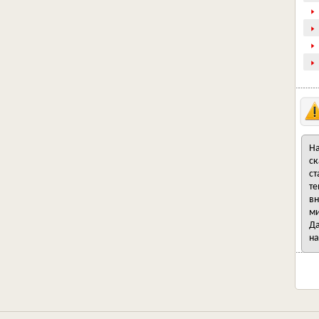
На
ск
ст
те
вн
ми
Да
на