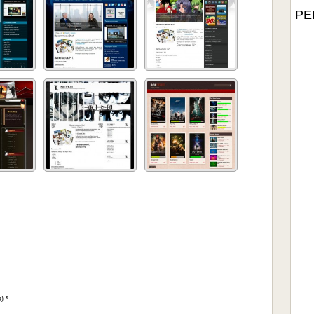
РЕ
) *