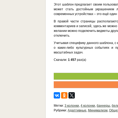
Этот шаблон предлагает своим пользоват
может стать достойным украшением л
современных устройствах – это ещё один 
В правой части страницы располагают
комментариев и записей, здесь же можно
желании можно подключить виджеты други
отключить.
Учитывая специфику данного шаблона, с 
о каких-либо культурных событиях и п
масштабных задач.
Скачали:
1 457
раз(а)
Метки:
3 колонки
,
4 колонки
,
баннеры
,
бел
Рубрики:
Адаптивные
,
Минимализм
,
Обще