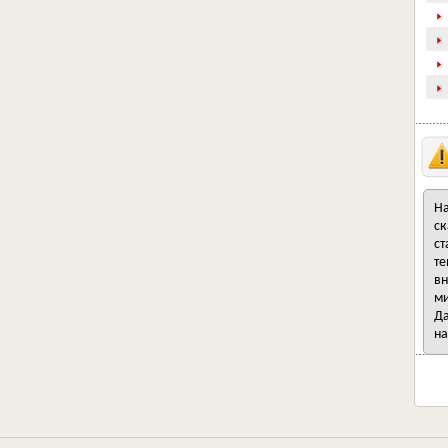
На
ск
ст
те
вн
ми
Да
на