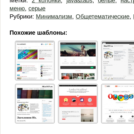
Метки:
2 колонки
,
java&tabs
,
белые
,
наст
меню
,
серые
Рубрики:
Минимализм
,
Общетематические
,
Похожие шаблоны: