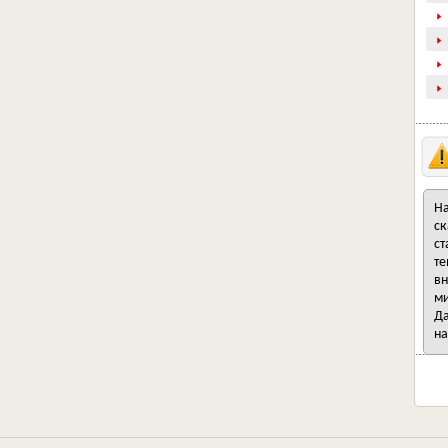
На
ск
ст
те
вн
ми
Да
на