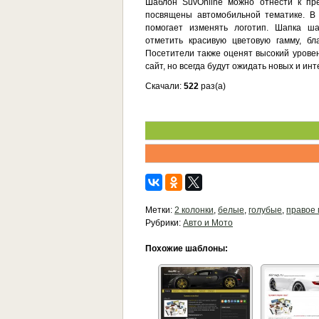
Шаблон SuvOnline можно отнести к пре
посвящены автомобильной тематике. В
помогает изменять логотип. Шапка ш
отметить красивую цветовую гамму, бл
Посетители также оценят высокий уровен
сайт, но всегда будут ожидать новых и ин
Скачали:
522
раз(а)
Метки:
2 колонки
,
белые
,
голубые
,
правое
Рубрики:
Авто и Мото
Похожие шаблоны: