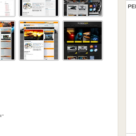
РЕ
) *