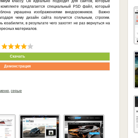
миум классу. Он идеально подходит для сайтов, которые
 комплекте предлагается специальный PSD файл, который
аблона украшена изображениями внедорожников. Важно
агодаря чему дизайн сайта получится стильным, строгим.
ь юзабилити, в результате чего захотят не раз вернуться на
тересных материалов.
Скачать
Демонстрация
 меню
,
серые