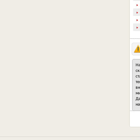
На
ск
ст
те
вн
ми
Да
на