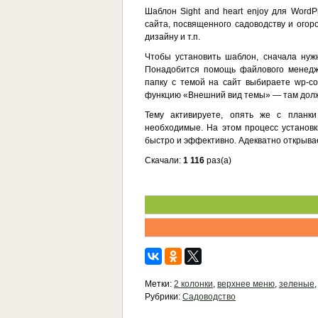
Шаблон Sight and heart enjoy для Word
сайта, посвященного садоводству и ого
дизайну и т.п.
Чтобы установить шаблон, сначала нужн
Понадобится помощь файлового менедже
папку с темой на сайт выбираете wp-co
функцию «Внешний вид темы» — там должен
Тему активируете, опять же с планк
необходимые. На этом процесс установ
быстро и эффективно. Адекватно открыва
Скачали:
1 116
раз(а)
Метки:
2 колонки
,
верхнее меню
,
зеленые
Рубрики:
Садоводство