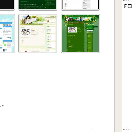
РЕ
) *