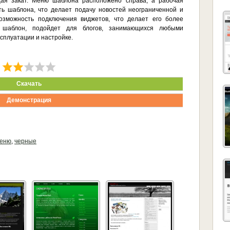
щая закат. Меню шаблона расположено справа, а рабочая
ть шаблона, что делает подачу новостей неограниченной и
озможность подключения виджетов, что делает его более
 шаблон, подойдет для блогов, занимающихся любыми
ксплуатации и настройке.
Скачать
Демонстрация
меню
,
черные