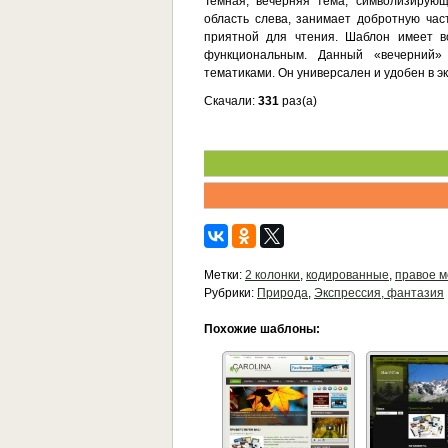
Темная, вечерняя тема, символизирую
область слева, занимает добротную час
приятной для чтения. Шаблон имеет в
функциональным. Данный «вечерний»
тематиками. Он универсален и удобен в э
Скачали:
331
раз(а)
Метки:
2 колонки
,
кодированные
,
правое 
Рубрики:
Природа
,
Экспрессия, фантазия
Похожие шаблоны: