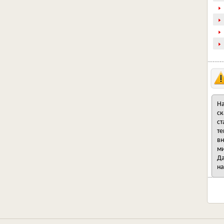
На
ск
ст
те
вн
ми
Да
на