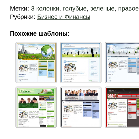
Метки:
3 колонки
,
голубые
,
зеленые
,
право
Рубрики:
Бизнес и Финансы
Похожие шаблоны: