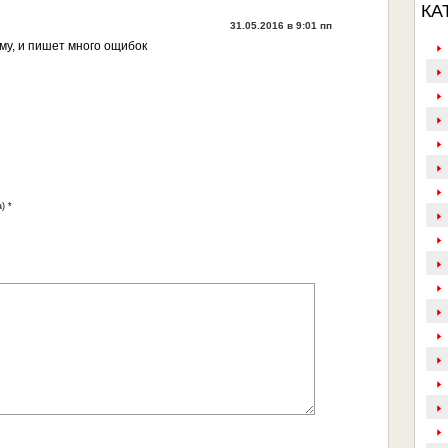
КА
31.05.2016 в 9:01 пп
му, и пишет много ощибок
) *