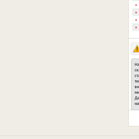
На
ск
ст
те
вн
ми
Да
на