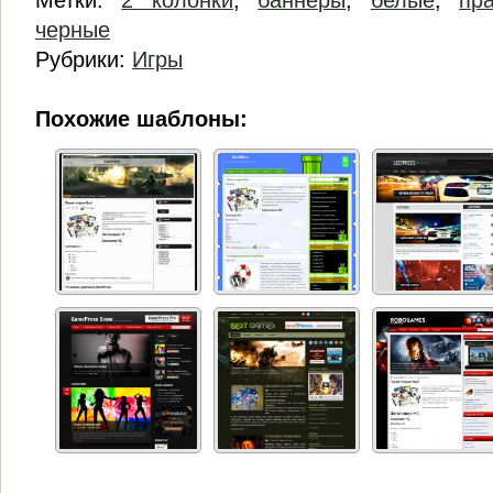
Метки:
2 колонки
,
баннеры
,
белые
,
пр
черные
Рубрики:
Игры
Похожие шаблоны: