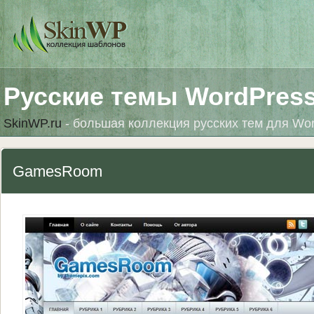
Русские темы WordPres
SkinWP.ru
- большая коллекция русских тем для Wo
GamesRoom