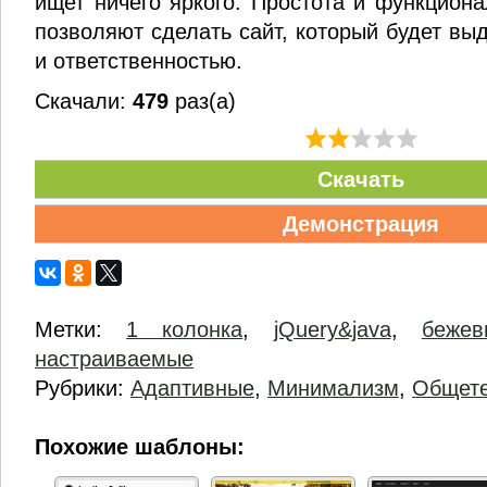
ищет ничего яркого. Простота и функцион
позволяют сделать сайт, который будет вы
и ответственностью.
Скачали:
479
раз(а)
Скачать
Демонстрация
Метки:
1 колонка
,
jQuery&java
,
бежев
настраиваемые
Рубрики:
Адаптивные
,
Минимализм
,
Общете
Похожие шаблоны: