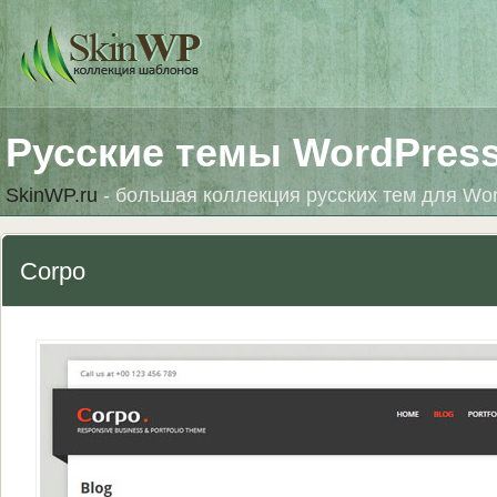
Русские темы WordPres
SkinWP.ru
- большая коллекция русских тем для Wo
Corpo