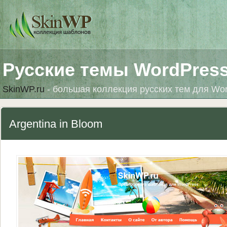
Русские темы WordPres
SkinWP.ru
- большая коллекция русских тем для Wo
Argentina in Bloom